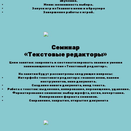
обучения.
Меню: возможность выбора.
Запуск игр из Главного меню и в браузере
Завершение работы с игрой.
Семинар
«Текстовые редакторы»
Цели занятия: закрепить и систематизировать знания и умения
занимающихся по теме «Текстовый редактор».
На занятии будут рассмотрены следующие вопросы:
Интерфейс текстового редактора: главное меню, панели
инструментов, окно документа.
Создание нового документа, ввод текста.
Работа с текстом: выделение, копирование, перемещение, удаление.
Форматирование символов: выбор шрифта, кегля, начертания.
Копирование формата символов.
Сохранение, закрытие, открытие документа