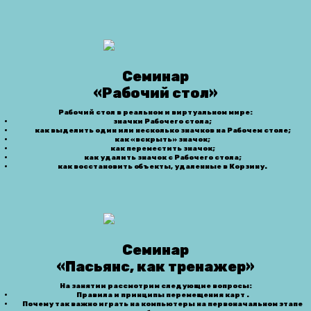
Семинар
«Рабочий стол»
Рабочий стол в реальном и виртуальном мире:
значки Рабочего стола;
как выделить один или несколько значков на Рабочем столе;
как «вскрыть» значок;
как переместить значок;
как удалить значок с Рабочего стола;
как восстановить объекты, удаленные в Корзину.
Семинар
«Пасьянс, как тренажер»
На занятии рассмотрим следующие вопросы:
Правила и принципы перемещения карт .
Почему так важно играть на компьютеры на первоначальном этапе