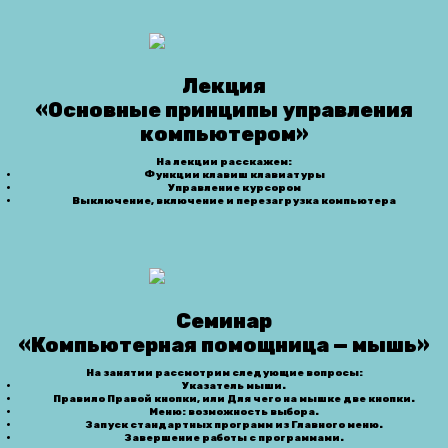
Лекция
«
Основные принципы управления
компьютером
»
На лекции расскажем:
Функции клавиш клавиатуры
Управление курсором
Выключение, включение и перезагрузка компьютера
Семинар
«Компьютерная помощница — мышь»
На занятии рассмотрим следующие вопросы:
Указатель мыши.
Правило Правой кнопки, или Для чего на мышке две кнопки.
Меню: возможность выбора.
Запуск стандартных программ из Главного меню.
Завершение работы с программами.