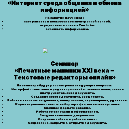
«Интернет среда общения и обмена
информацией»
На занятии научимся :
настраивать и пользоваться электронной почтой.
осуществлять поиск в Уoutube.
скачивать информацию.
Семинар
«Печатные машинки XXI века —
Текстовые редакторы онлайн»
На семинаре будут рассмотрены следующие вопросы:
Интерфейс текстового редактора онлайн: главное меню, панели
инструментов, окно документа.
Создание нового документа, ввод текста.
Работа с текстом: выделение, копирование, перемещение, удаление.
Форматирование текста: выбор шрифта, кегля, начертания.
Сложное форматирование.
Работа со списками и оформлением.
Создание сложных документов.
Создание таблиц и работа с ними.
Сохранение, закрытие, открытие документа.