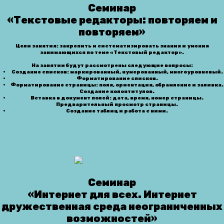
Семинар
«Текстовые редакторы: повторяем и
повторяем»
Цели занятия: закрепить и систематизировать знания и умения
занимающихся по теме «Текстовый редактор».
На занятии будут рассмотрены следующие вопросы:
Создание списков: маркированный, нумерованный, многоуровневый.
Форматирование списков.
Форматирование страницы: поля, ориентация, обрамление и заливка.
Создание колонтитулов.
Вставка в документ полей: дата, время, номер страницы.
Предварительный просмотр страницы.
Создание таблиц и работа с ними.
Семинар
«
Интернет для всех. Интернет
дружественная среда неограниченных
возможностей
»