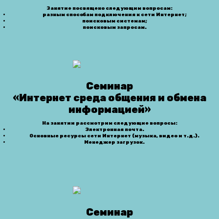
Занятие посвящено следующим вопросам:
разным способам подключения к сети Интернет;
поисковым системам;
поисковым запросам.
Семинар
«Интернет среда общения и обмена
информацией»
На занятии рассмотрим следующие вопросы:
Электронная почта.
Основные ресурсы сети Интернет (музыка, видео и т.д.).
Менеджер загрузок.
Семинар