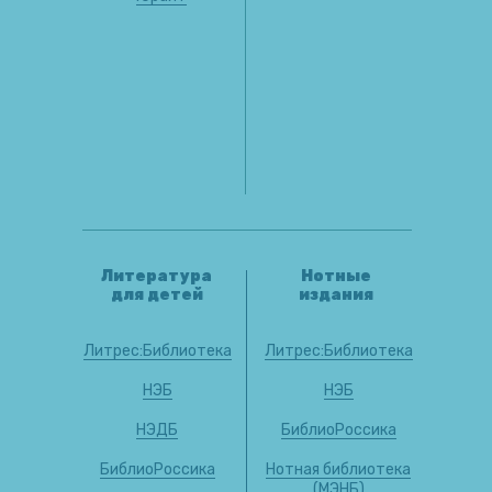
Литература
Нотные
для детей
издания
Литрес:Библиотека
Литрес:Библиотека
НЭБ
НЭБ
НЭДБ
БиблиоРоссика
БиблиоРоссика
Нотная библиотека
(МЭНБ)