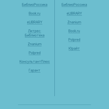
БиблиоРоссика
БиблиоРоссика
Book.ru
eLIBRARY
eLIBRARY
Znanium
Литрес:
Book.ru
Библиотека
Polpred
Znanium
Юрайт
Polpred
КонсультантПлюс
Гарант