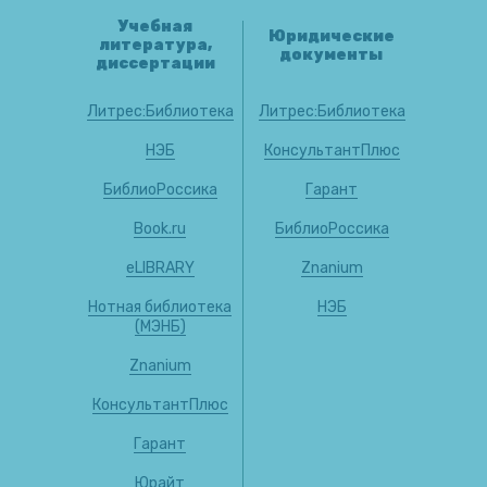
Учебная
Юридические
литература,
документы
диссертации
Литрес:Библиотека
Литрес:Библиотека
НЭБ
КонсультантПлюс
БиблиоРоссика
Гарант
Book.ru
БиблиоРоссика
eLIBRARY
Znanium
Нотная библиотека
НЭБ
(МЭНБ)
Znanium
КонсультантПлюс
Гарант
Юрайт