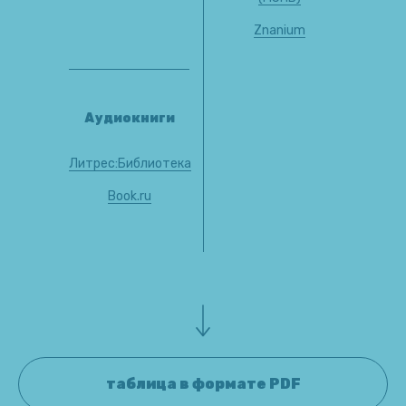
Znanium
Аудиокниги
Литрес:Библиотека
Book.ru
таблица в формате PDF