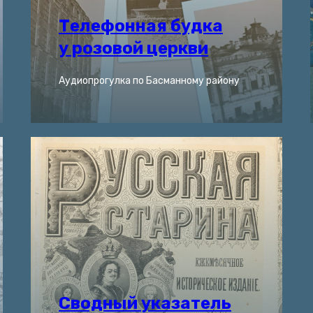
Телефонная будка
у розовой церкви
Аудиопрогулка по Басманному району
Сводный указатель