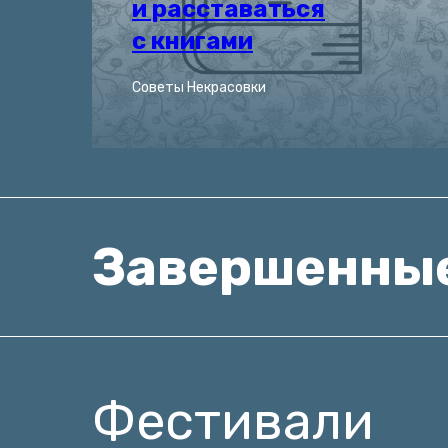
и расставаться
с книгами
Советы Некрасовки
Завершенны
Фестивали