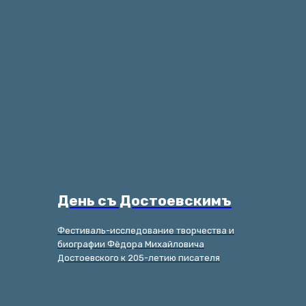
День съ Достоевскимъ
Фестиваль-исследование творчества и
биографии Фёдора Михайловича
Достоевского к 205-летию писателя