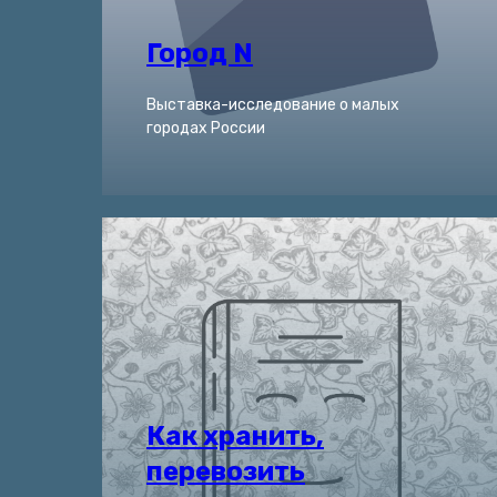
Город N
Выставка-исследование о малых
городах России
Как хранить,
перевозить