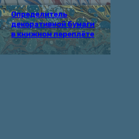
Определитель
декоративной бумаги
в книжном переплёте