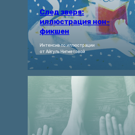
След зверя:
иллюстрация нон-
фикшен
Интенсив по иллюстрации
от Айгуль Нигметовой